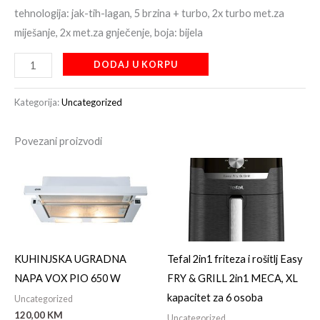
tehnologija: jak-tih-lagan, 5 brzina + turbo, 2x turbo met.za
miješanje, 2x met.za gnječenje, boja: bijela
DODAJ U KORPU
Kategorija:
Uncategorized
Povezani proizvodi
KUHINJSKA UGRADNA
Tefal 2in1 friteza i rošitlj Easy
NAPA VOX PIO 650 W
FRY & GRILL 2in1 MECA, XL
kapacitet za 6 osoba
Uncategorized
120,00
KM
Uncategorized