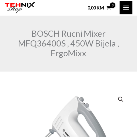
Skip
0,00
KM
to
content
BOSCH Rucni Mixer
MFQ36400S , 450W Bijela ,
ErgoMixx
BOSCH
Rucni
Mixer
MFQ36400S
,
450W