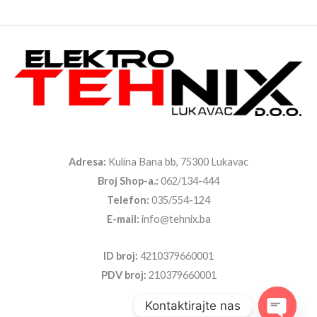
Adresa:
Kulina Bana bb, 75300 Lukavac
Broj Shop-a.:
062/134-444
Telefon:
035/554-124
E-mail:
info@tehnix.ba
ID broj:
4210379660001
PDV broj:
210379660001
Kontaktirajte nas