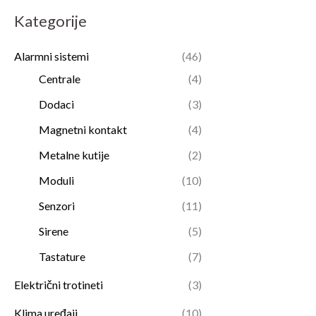
Kategorije
a
n
a
Alarmni sistemi
(46)
Centrale
(4)
Dodaci
(3)
Magnetni kontakt
(4)
Metalne kutije
(2)
Moduli
(10)
Senzori
(11)
Sirene
(5)
Tastature
(7)
Električni trotineti
(3)
Klima uređaji
(10)