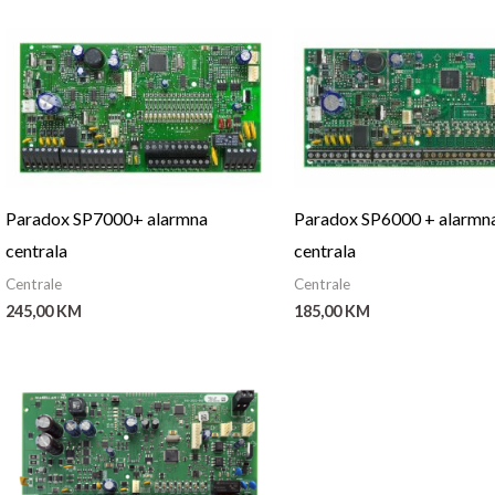
Paradox SP7000+ alarmna
Paradox SP6000 + alarmn
centrala
centrala
Centrale
Centrale
245,00
KM
185,00
KM