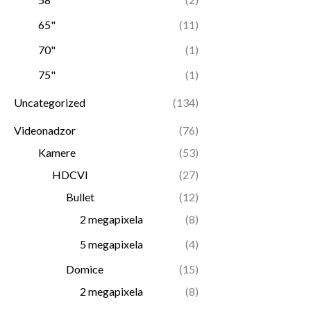
65"
(11)
70"
(1)
75"
(1)
Uncategorized
(134)
Videonadzor
(76)
Kamere
(53)
HDCVI
(27)
Bullet
(12)
2 megapixela
(8)
5 megapixela
(4)
Domice
(15)
2 megapixela
(8)