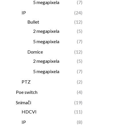
5 megapixela
(7)
IP
(24)
Bullet
(12)
2 megapixela
(5)
5 megapixela
(7)
Domice
(12)
2 megapixela
(5)
5 megapixela
(7)
PTZ
(2)
Poe switch
(4)
Snimači
(19)
HDCVI
(11)
IP
(8)