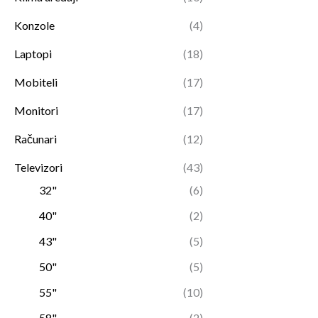
Konzole
(4)
Laptopi
(18)
Mobiteli
(17)
Monitori
(17)
Računari
(12)
Televizori
(43)
32"
(6)
40"
(2)
43"
(5)
50"
(5)
55"
(10)
58"
(2)