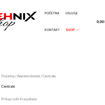
Sorted
by
latest
POČETNA
USLUGE
0,00
KONTAKT
SHOP
Početna
/
Alarmni sistemi
/ Centrale
Centrale
Prikaz svih 4 rezultata