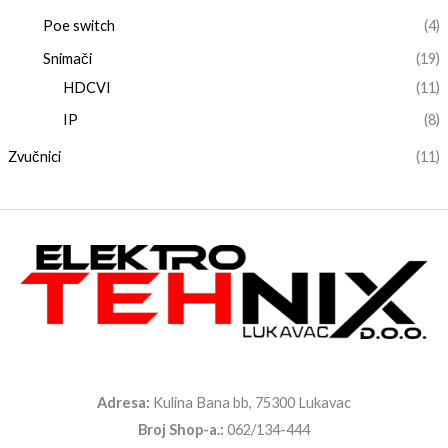
Poe switch
(4)
Snimači
(19)
HDCVI
(11)
IP
(8)
Zvučnici
(11)
Adresa:
Kulina Bana bb, 75300 Lukavac
Broj Shop-a.:
062/134-444