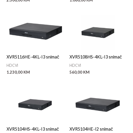
a
XVR5116HE-4KL-I3 snimač
XVR5108HS-4KL-I3 snimač
HDCVI
HDCVI
1.230,00
KM
560,00
KM
XVR5104HS-4KL-I3 snimač
XVR5104HE-I2 snimač