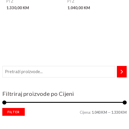
PTZ
PTZ
a
1.330,00
KM
1.040,00
KM
Filtriraj proizvode po Cijeni
FILTER
Cijena:
1.040 KM
—
1.330 KM