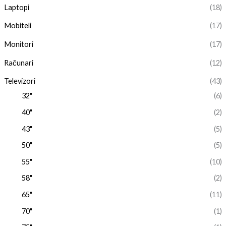
Laptopi
(18)
Mobiteli
(17)
Monitori
(17)
Računari
(12)
Televizori
(43)
32"
(6)
40"
(2)
43"
(5)
50"
(5)
55"
(10)
58"
(2)
65"
(11)
70"
(1)