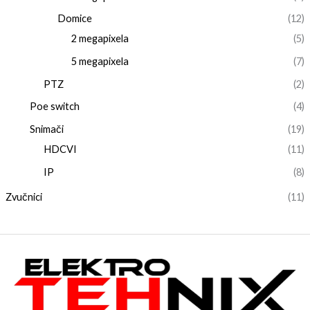
Domice
(12)
2 megapixela
(5)
5 megapixela
(7)
PTZ
(2)
Poe switch
(4)
Snimači
(19)
HDCVI
(11)
IP
(8)
Zvučnici
(11)