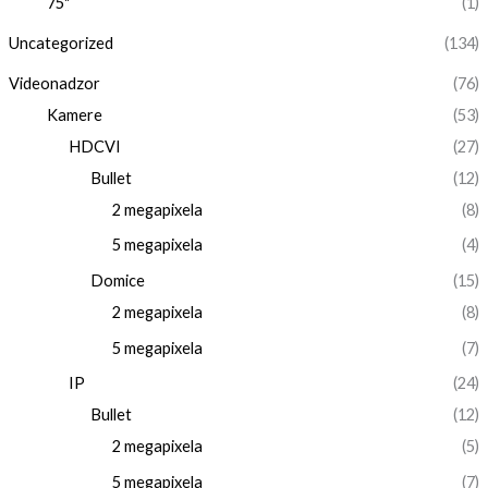
75"
(1)
Uncategorized
(134)
Videonadzor
(76)
Kamere
(53)
HDCVI
(27)
Bullet
(12)
2 megapixela
(8)
5 megapixela
(4)
Domice
(15)
2 megapixela
(8)
5 megapixela
(7)
IP
(24)
Bullet
(12)
2 megapixela
(5)
5 megapixela
(7)