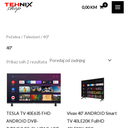
Sorted
Skip
by
0,00
KM
latest
to
i
a
content
n
k
i
s
Početna
/
Televizori
/ 40"
i
a
40"
l
a
Prikaz svih 2 rezultata
n
l
a
n
c
a
i
c
j
i
e
j
TESLA TV 40E635 FHD
Vivax 40” ANDROID Smart
n
e
ANDROID DVB-
TV 40LE20K FullHD
a
n