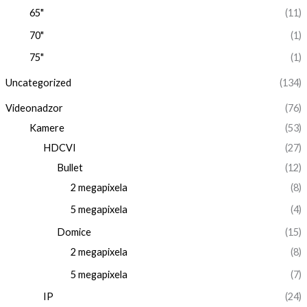
65"
(11)
70"
(1)
75"
(1)
Uncategorized
(134)
Videonadzor
(76)
Kamere
(53)
HDCVI
(27)
Bullet
(12)
2 megapixela
(8)
5 megapixela
(4)
Domice
(15)
2 megapixela
(8)
5 megapixela
(7)
IP
(24)