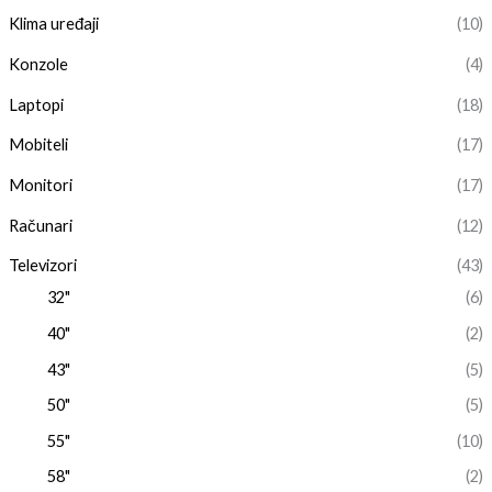
Klima uređaji
(10)
Konzole
(4)
Laptopi
(18)
Mobiteli
(17)
Monitori
(17)
Računari
(12)
Televizori
(43)
32"
(6)
40"
(2)
43"
(5)
50"
(5)
55"
(10)
58"
(2)