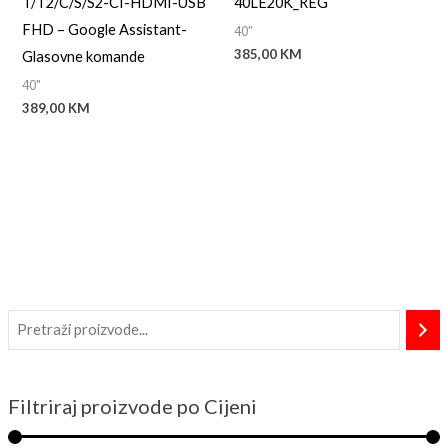
T/T2/C/S/S2-CI-HDMI-USB
40LE20K_REG
a
FHD – Google Assistant-
40"
385,00
KM
Glasovne komande
40"
389,00
KM
Filtriraj proizvode po Cijeni