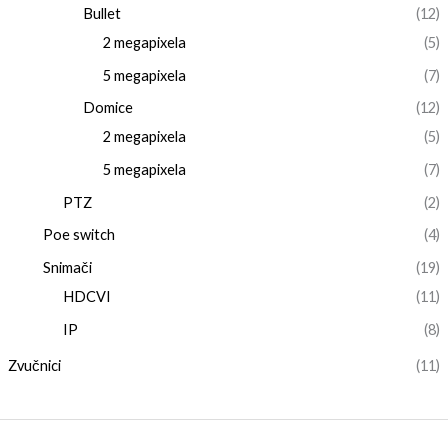
Bullet
(12)
2 megapixela
(5)
5 megapixela
(7)
Domice
(12)
2 megapixela
(5)
5 megapixela
(7)
PTZ
(2)
Poe switch
(4)
Snimači
(19)
HDCVI
(11)
IP
(8)
Zvučnici
(11)