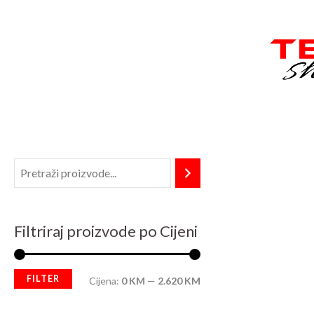
Skip
M
M
to
i
a
content
n
k
i
s
m
i
a
m
l
a
n
l
a
n
c
a
Filtriraj proizvode po Cijeni
i
c
j
i
FILTER
Cijena:
0 KM
—
2.620 KM
e
j
n
e