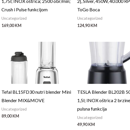
1,75l; INOX oštrica; 2500 obr/min;
2|, Silver, 450W, 40.000 R
Crush i Pulse funkcijom
ToGo Boca
Uncategorized
Uncategorized
169,00
KM
124,90
KM
Tefal BL15FD30 nutri blender Mini
TESLA Blender BL202B 5
Blender MIX&MOVE
1,5l; INOX oštrica 2 brzin
pulsna funkcija
Uncategorized
89,00
KM
Uncategorized
49,90
KM