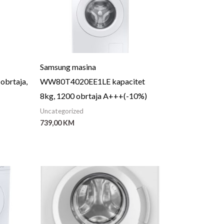
Samsung masina
brtaja,
WW80T4020EE1LE kapacitet
8kg, 1200 obrtaja A+++(-10%)
Uncategorized
739,00
KM