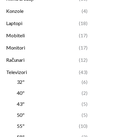
Konzole
(4)
Laptopi
(18)
Mobiteli
(17)
Monitori
(17)
Računari
(12)
Televizori
(43)
32"
(6)
40"
(2)
43"
(5)
50"
(5)
55"
(10)
58"
(2)