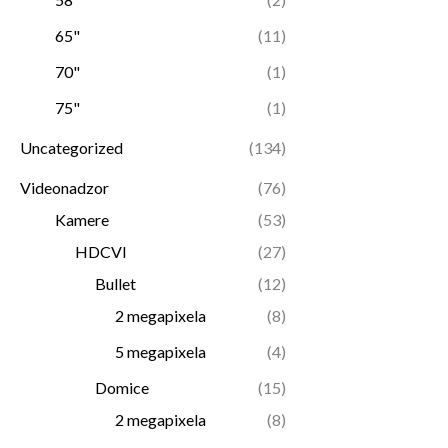
65"
(11)
70"
(1)
75"
(1)
Uncategorized
(134)
Videonadzor
(76)
Kamere
(53)
HDCVI
(27)
Bullet
(12)
2 megapixela
(8)
5 megapixela
(4)
Domice
(15)
2 megapixela
(8)