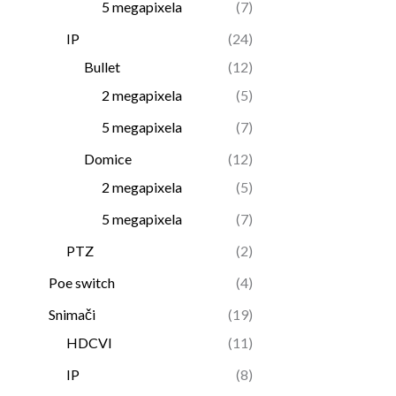
5 megapixela
(7)
IP
(24)
Bullet
(12)
2 megapixela
(5)
5 megapixela
(7)
Domice
(12)
2 megapixela
(5)
5 megapixela
(7)
PTZ
(2)
Poe switch
(4)
Snimači
(19)
HDCVI
(11)
IP
(8)