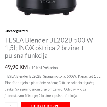
Uncategorized
TESLA Blender BL202B 500 W;
1,5l; INOX oštrica 2 brzine +
pulsna funkcija
49,90
KM
+ 10 KM Poštarina
TESLA Blender BL202B; Snaga motora: 500W; Kapacitet 1,5L;
Plastično tijelo s plastičnim vrčem; Oštrice od nehrđajućeg
čelika; Sa sigurnosnom bravom za vrč; Odvojivi vrč za
jednostavno čišćenje; 2 brzine + pulsna funkcija
DODAJ U KORPU