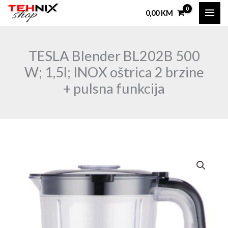
Skip
0,00
KM
to
content
TESLA Blender BL202B 500
W; 1,5l; INOX oštrica 2 brzine
+ pulsna funkcija
TESLA
Blender
BL202B
500
W;
1,5l;