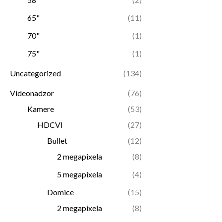
65"
(11)
70"
(1)
75"
(1)
Uncategorized
(134)
Videonadzor
(76)
Kamere
(53)
HDCVI
(27)
Bullet
(12)
2 megapixela
(8)
5 megapixela
(4)
Domice
(15)
2 megapixela
(8)