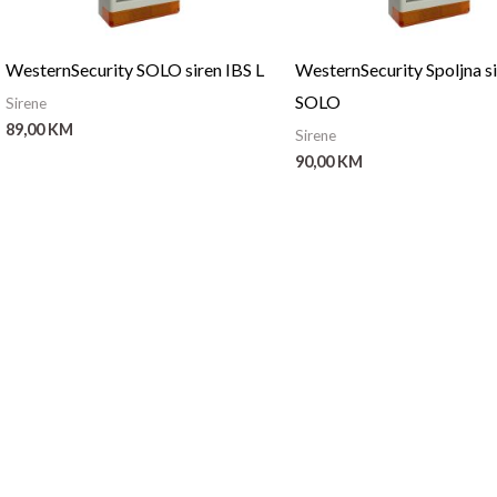
WesternSecurity SOLO siren IBS L
WesternSecurity Spoljna s
SOLO
Sirene
89,00
KM
Sirene
90,00
KM