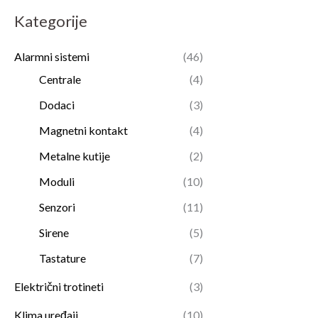
Kategorije
a
n
a
Alarmni sistemi
(46)
Centrale
(4)
Dodaci
(3)
Magnetni kontakt
(4)
Metalne kutije
(2)
Moduli
(10)
Senzori
(11)
Sirene
(5)
Tastature
(7)
Električni trotineti
(3)
Klima uređaji
(10)