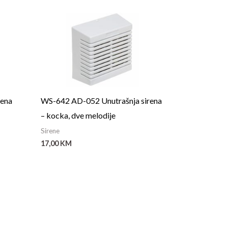
rena
WS-642 AD-052 Unutrašnja sirena
– kocka, dve melodije
Sirene
17,00
KM