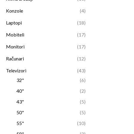
Konzole
(4)
Laptopi
(18)
Mobiteli
(17)
Monitori
(17)
Računari
(12)
Televizori
(43)
32"
(6)
40"
(2)
43"
(5)
50"
(5)
55"
(10)
58"
(2)