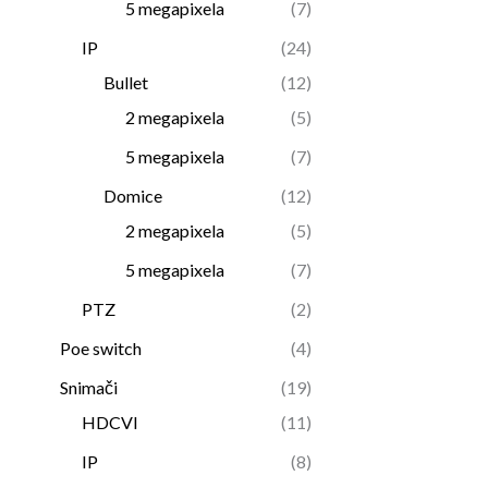
5 megapixela
(7)
IP
(24)
Bullet
(12)
2 megapixela
(5)
5 megapixela
(7)
Domice
(12)
2 megapixela
(5)
5 megapixela
(7)
PTZ
(2)
Poe switch
(4)
Snimači
(19)
HDCVI
(11)
IP
(8)