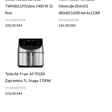
TWK8611PStyline 2400 W 15
Dimenzije (ŠxVxD)
lKee
480x821x500 mm ks1100f
Uncategorized
Uncategorized
180,00
KM
265,00
KM
Tesla Air Fryer AF701BX
Zapremina 7L, Snaga 1700W
Uncategorized
320,00
KM