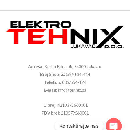
Adresa:
Kulina Bana bb, 75300 Lukavac
Broj Shop-a.:
062/134-444
Telefon:
035/554-124
E-mail:
info@tehnix.ba
ID broj:
4210379660001
PDV broj:
210379660001
Kontaktirajte nas