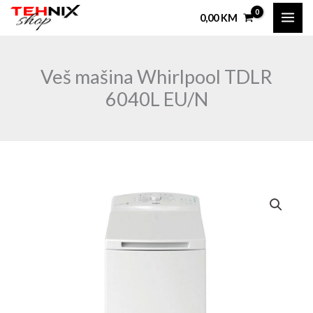
Skip
0,00
KM
to
content
Veš mašina Whirlpool TDLR
6040L EU/N
Veš
mašina
Whirlpool
TDLR
6040L
EU/N
količina