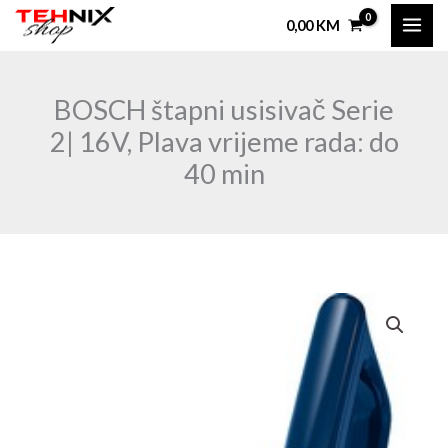
Skip
0,00
KM
to
content
BOSCH štapni usisivač Serie
2| 16V, Plava vrijeme rada: do
40 min
BOSCH
štapni
usisivač
Serie
2|
16V,