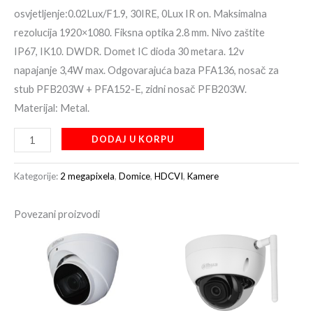
osvjetljenje:0.02Lux/F1.9, 30IRE, 0Lux IR on. Maksimalna
rezolucija 1920×1080. Fiksna optika 2.8 mm. Nivo zaštite
IP67, IK10. DWDR. Domet IC dioda 30 metara. 12v
napajanje 3,4W max. Odgovarajuća baza PFA136, nosač za
stub PFB203W + PFA152-E, zidni nosač PFB203W.
Materijal: Metal.
DODAJ U KORPU
Kategorije:
2 megapixela
,
Domice
,
HDCVI
,
Kamere
Povezani proizvodi