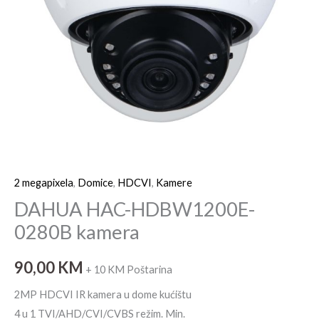
2 megapixela
,
Domice
,
HDCVI
,
Kamere
DAHUA HAC-HDBW1200E-
0280B kamera
90,00
KM
+ 10 KM Poštarina
2MP HDCVI IR kamera u dome kućištu
4 u 1 TVI/AHD/CVI/CVBS režim. Min.