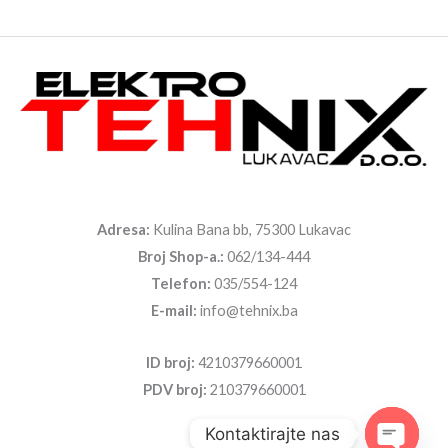
Adresa:
Kulina Bana bb, 75300 Lukavac
Broj Shop-a.:
062/134-444
Telefon:
035/554-124
E-mail:
info@tehnix.ba
ID broj:
4210379660001
PDV broj:
210379660001
Kontaktirajte nas