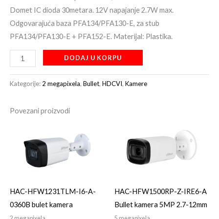
Domet IC dioda 30metara. 12V napajanje 2.7W max.
Odgovarajuća baza PFA134/PFA130-E, za stub
PFA134/PFA130-E + PFA152-E. Materijal: Plastika.
DODAJ U KORPU
Kategorije:
2 megapixela
,
Bullet
,
HDCVI
,
Kamere
Povezani proizvodi
HAC-HFW1231TLM-I6-A-
HAC-HFW1500RP-Z-IRE6-A
0360B bulet kamera
Bullet kamera 5MP 2.7-12mm
2 megapixela
5 megapixela