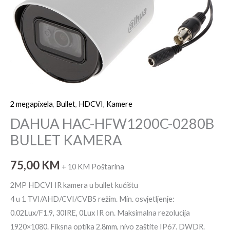
2 megapixela
,
Bullet
,
HDCVI
,
Kamere
DAHUA HAC-HFW1200C-0280B
BULLET KAMERA
75,00
KM
+ 10 KM Poštarina
2MP HDCVI IR kamera u bullet kućištu
4 u 1 TVI/AHD/CVI/CVBS režim. Min. osvjetljenje:
0.02Lux/F1.9, 30IRE, 0Lux IR on. Maksimalna rezolucija
1920×1080. Fiksna optika 2.8mm, nivo zaštite IP67. DWDR.