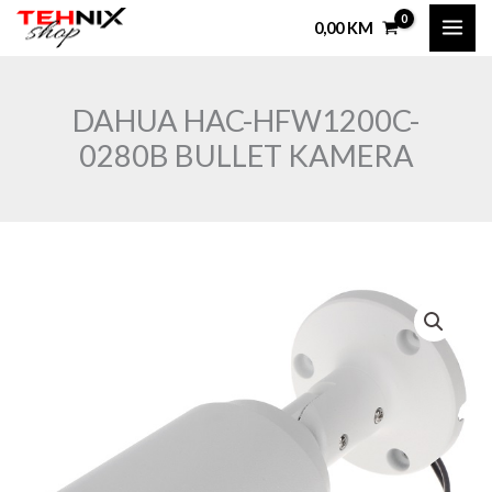
Skip
0,00
KM
to
content
DAHUA HAC-HFW1200C-
0280B BULLET KAMERA
DAHUA
HAC-
HFW1200C-
0280B
BULLET
KAMERA
količina