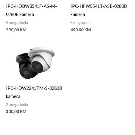
IPC-HDBW3541F-AS-M-
IPC-HFW5541T-ASE-0280B
0280B kamera
kamera
5 megapixela
5 megapixela
290,00
KM
490,00
KM
IPC-HDW2241TM-S-0280B
kamera
2 megapixela
300,00
KM