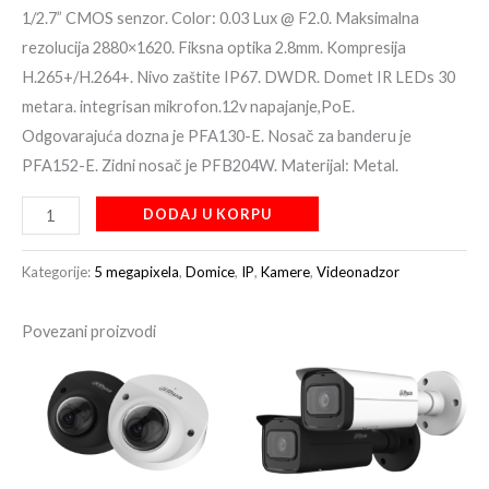
1/2.7” CMOS senzor. Color: 0.03 Lux @ F2.0. Maksimalna
rezolucija 2880×1620. Fiksna optika 2.8mm. Kompresija
H.265+/H.264+. Nivo zaštite IP67. DWDR. Domet IR LEDs 30
metara. integrisan mikrofon.12v napajanje,PoE.
Odgovarajuća dozna je PFA130-E. Nosač za banderu je
PFA152-E. Zidni nosač je PFB204W. Materijal: Metal.
DODAJ U KORPU
Kategorije:
5 megapixela
,
Domice
,
IP
,
Kamere
,
Videonadzor
Povezani proizvodi