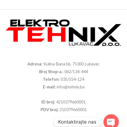
Adresa:
Kulina Bana bb, 75300 Lukavac
Broj Shop-a.:
062/134-444
Telefon:
035/554-124
E-mail:
info@tehnix.ba
ID broj:
4210379660001
PDV broj:
210379660001
Kontaktirajte nas