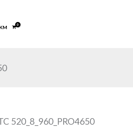
KM
50
C 520_8_960_PRO4650