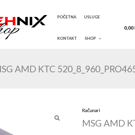
POČETNA
USLUGE
0,00
KONTAKT
SHOP
SG AMD KTC 520_8_960_PRO46
Računari
MSG
MSG AMD KT
AMD
KTC