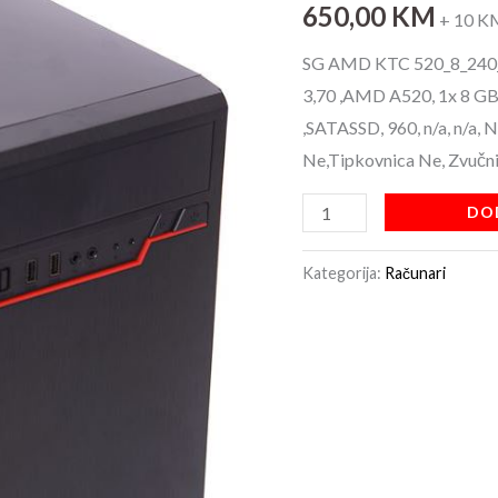
650,00
KM
520_8_960_PRO4650
+ 10 K
količina
SG AMD KTC 520_8_240_
3,70 ,AMD A520, 1x 8 GB,
,SATASSD, 960, n/a, n/a, 
Ne,Tipkovnica Ne, Zvučn
DO
Kategorija:
Računari