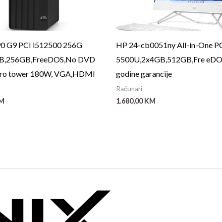
90 G9 PCI i512500 256G
HP 24-cb0051ny All-in-One PC
B,256GB,FreeDOS,No DVD
5500U,2x4GB,512GB,Fre eDOS,b
cro tower 180W, VGA,HDMI
godine garancije
Računari
M
1.680,00
KM