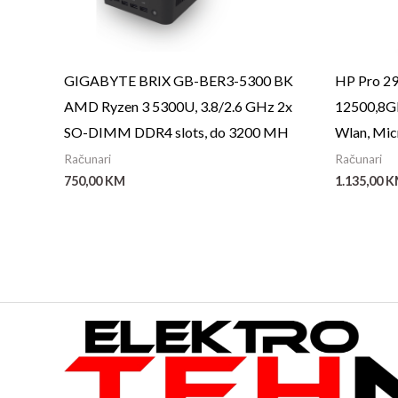
GIGABYTE BRIX GB-BER3-5300 BK
HP Pro 2
AMD Ryzen 3 5300U, 3.8/2.6 GHz 2x
12500,8G
SO-DIMM DDR4 slots, do 3200 MH
Wlan, Mi
Računari
Računari
750,00
KM
1.135,00
K