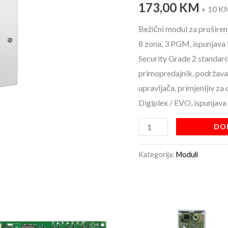
173,00
KM
modul
+ 10 K
količina
Bežični modul za proširen
8 zona, 3 PGM, ispunjav
Security Grade 2 standar
primopredajnik, podržava 
upravljača, primjenljiv za 
Digiplex / EVO, ispunjav
DO
Kategorija:
Moduli