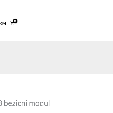
KM
 bezicni modul