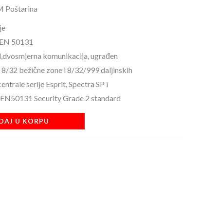
M Poštarina
je
a EN 50131
d,dvosmjerna komunikacija, ugrađen
8/32 bežične zone i 8/32/999 daljinskih
centrale serije Esprit, Spectra SP i
a EN50131 Security Grade 2 standard
DAJ U KORPU