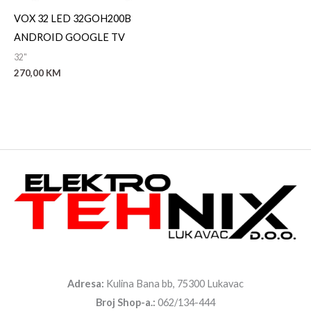
VOX 32 LED 32GOH200B
ANDROID GOOGLE TV
32"
270,00
KM
Adresa:
Kulina Bana bb, 75300 Lukavac
Broj Shop-a.:
062/134-444