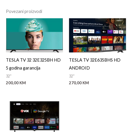
Povezani proizvodi
TESLA TV 32 32E325BH HD
TESLA TV 32E635BHS HD
5 godina garancija
ANDROID
32"
32"
200,00
KM
270,00
KM