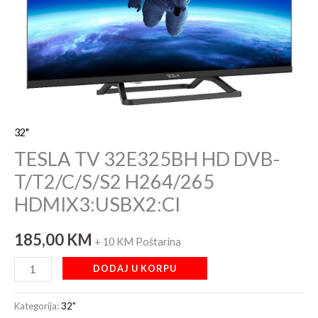
H264/265
HDMIX3:USBX2:CI
količina
32"
TESLA TV 32E325BH HD DVB-
T/T2/C/S/S2 H264/265
HDMIX3:USBX2:CI
185,00
KM
+ 10 KM Poštarina
DODAJ U KORPU
Kategorija:
32"