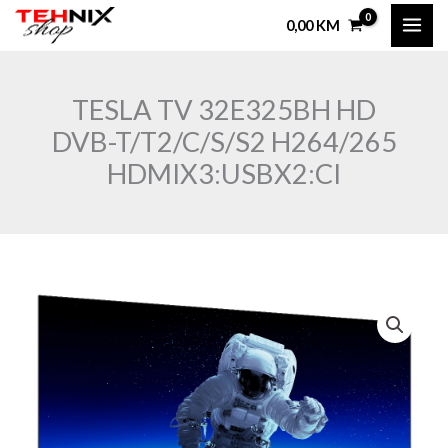
Skip
0,00
KM
to
content
TESLA TV 32E325BH HD
DVB-T/T2/C/S/S2 H264/265
HDMIX3:USBX2:CI
TESLA
TV
32E325BH
HD
DVB-
T/T2/C/S/S2