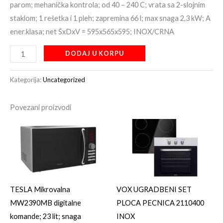
parom; mehanička kontrola; od 40 – 240 C; vrata sa 2-slojnim
staklom; 1 rešetka i 1 pleh; zapremina 66 l; max snaga 2,3 kW; A
ener.klasa; net ŠxDxV = 595x565x595; INOX/CRNA
DODAJ U KORPU
Kategorija:
Uncategorized
Povezani proizvodi
TESLA Mikrovalna
VOX UGRADBENI SET
MW2390MB digitalne
PLOCA PECNICA 2110400
komande; 23 lit; snaga
INOX