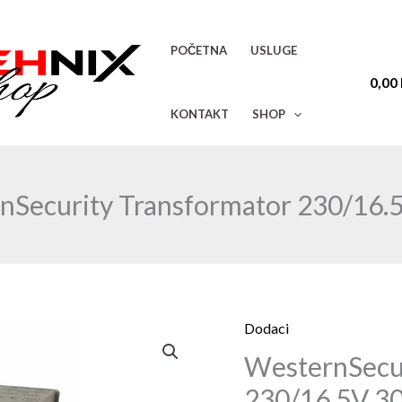
POČETNA
USLUGE
0,00
KONTAKT
SHOP
nSecurity Transformator 230/16.
Dodaci
WesternSecurity
WesternSecur
Transformator
230/16.5V
230/16.5V 3