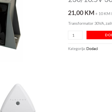
30VA
količina
21,00
KM
+ 10 KM 
Transformator 30VA, zali
DO
Kategorija:
Dodaci