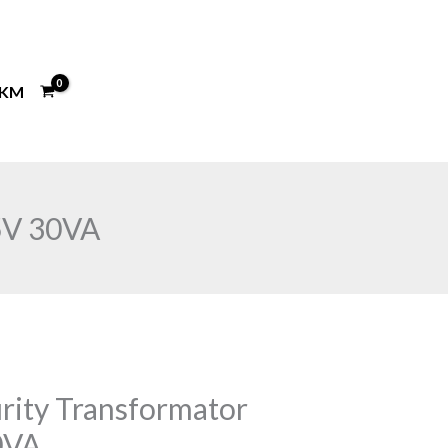
KM
5V 30VA
ity Transformator
0VA