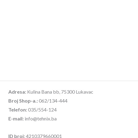
Adresa:
Kulina Bana bb, 75300 Lukavac
Broj Shop-a.:
062/134-444
Telefon:
035/554-124
E-mail:
info@tehnix.ba
ID broj:
4210379660001