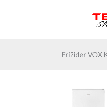
Skip
to
content
Frižider VOX