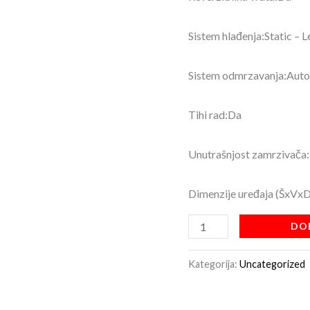
Sistem hlađenja:Static – L
Sistem odmrzavanja:Aut
Tihi rad:Da
Unutrašnjost zamrzivača:
Dimenzije uređaja (ŠxV
DO
Kategorija:
Uncategorized