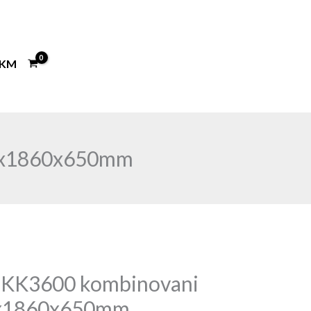
KM
95x1860x650mm
X KK3600 kombinovani
5x1860x650mm