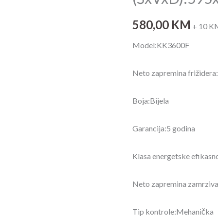
kombinovani
(ŠxVxD):595x1860x650
580,00
KM
+ 10 K
količina
Model:KK3600F
Neto zapremina frižidera:
Boja:Bijela
Garancija:5 godina
Klasa energetske efikasno
Neto zapremina zamrziva
Tip kontrole:Mehanička