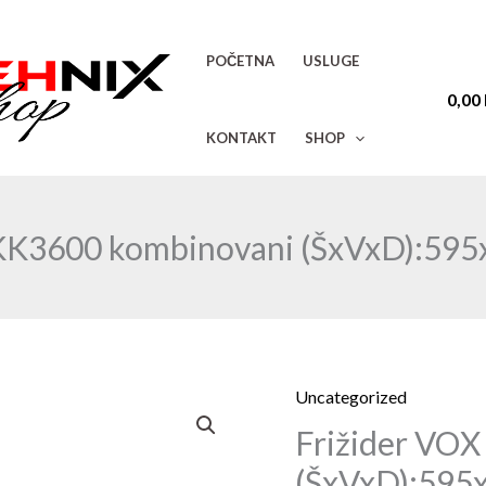
POČETNA
USLUGE
0,00
KONTAKT
SHOP
 KK3600 kombinovani (ŠxVxD):5
Uncategorized
Frižider
Frižider VO
VOX
KK3600
(ŠxVxD):59