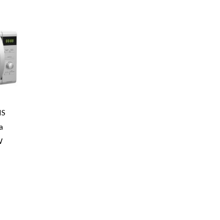
MS
a
W