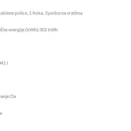
taklene police, 1 fioka, 3 police na vratima
rične energije (kWh):302 kWh
41 l
vanje:Da
a