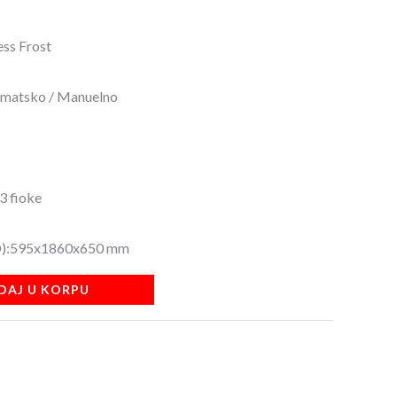
ess Frost
omatsko / Manuelno
3 fioke
xD):595x1860x650 mm
DAJ U KORPU