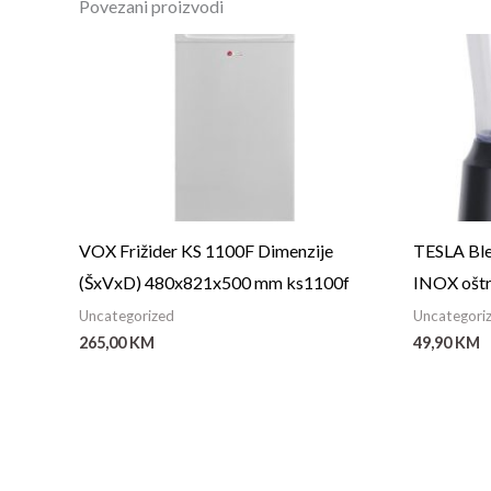
Povezani proizvodi
VOX Frižider KS 1100F Dimenzije
TESLA Ble
(ŠxVxD) 480x821x500 mm ks1100f
INOX oštri
Uncategorized
Uncategori
265,00
KM
49,90
KM