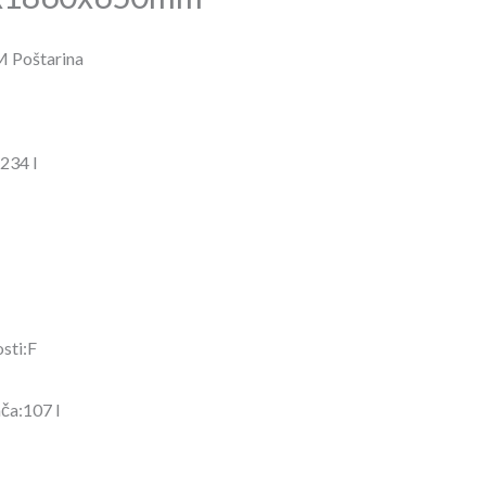
mm
M Poštarina
234 l
sti:F
ča:107 l