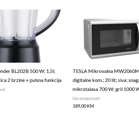
nder BL202B 500 W; 1,5l;
TESLA Mikrovalna MW2060
ca 2 brzine + pulsna funkcija
digitalne kom.; 20 lit; siva; snag
mikrotalasa 700 W; gril 1000 
zed
Uncategorized
189,00
KM