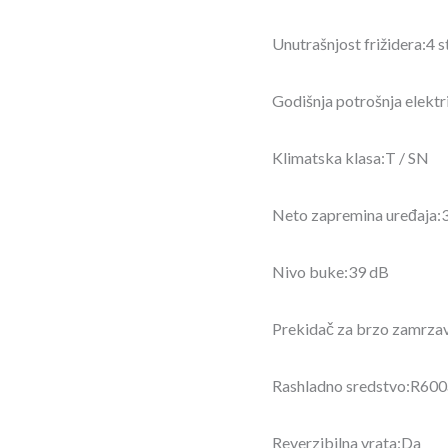
Unutrašnjost frižidera:4 s
Godišnja potrošnja elekt
Klimatska klasa:T / SN
Neto zapremina uređaja:3
Nivo buke:39 dB
Prekidač za brzo zamrza
Rashladno sredstvo:R600
Reverzibilna vrata:Da