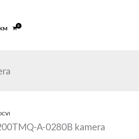
KM
ra
DCVI
00TMQ-A-0280B kamera