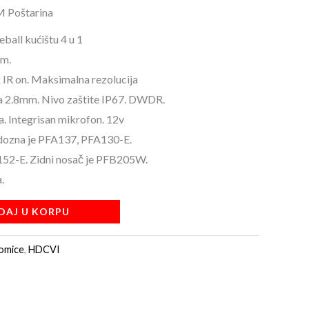
M Poštarina
all kućištu 4 u 1
m.
 IR on. Maksimalna rezolucija
a 2.8mm. Nivo zaštite IP67. DWDR.
. Integrisan mikrofon. 12v
 dozna je PFA137, PFA130-E.
152-E. Zidni nosač je PFB205W.
.
DAJ U KORPU
omice
,
HDCVI