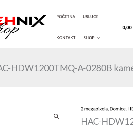
POČETNA
USLUGE
0,00
KONTAKT
SHOP
AC-HDW1200TMQ-A-0280B kame
2 megapixela
,
Domice
,
H
HAC-
HAC-HDW12
HDW1200TMQ-
A-