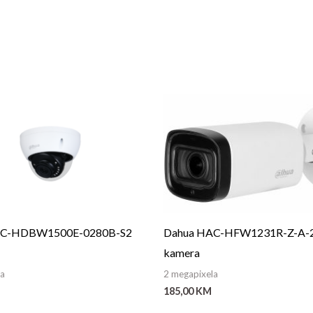
AC-HDBW1500E-0280B-S2
Dahua HAC-HFW1231R-Z-A-
kamera
la
2 megapixela
185,00
KM