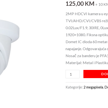
125,00
KM
0280B
+ 10 K
kamera
2MP HDCVI kamera u eyeb
količina
TVI/AHD/CVI/CVBS reži
0.02Lux/F1.9, 30IRE, 0Lux
1920×1080. Fiksna optik
Domet IC dioda 60 metara
napajanje. Odgovarajuća
Nosač za banderu je PFA
Materijal: Metal i Plastika
DO
Kategorije:
2 megapixela
,
D