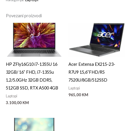
Povezani proizvodi
HP ZFly16G10 i7-1355U 16
Acer Extensa EX215-23-
32GB/ 16” FHD, i7-1355u
R7U9 15,6”FHD/R5
1.2/5.0GHz 32GB DDR5,
7520U/8GB/512SSD
512GB SSD, RTX A500 4GB
Laptopi
965,00
KM
Laptopi
3.100,00
KM