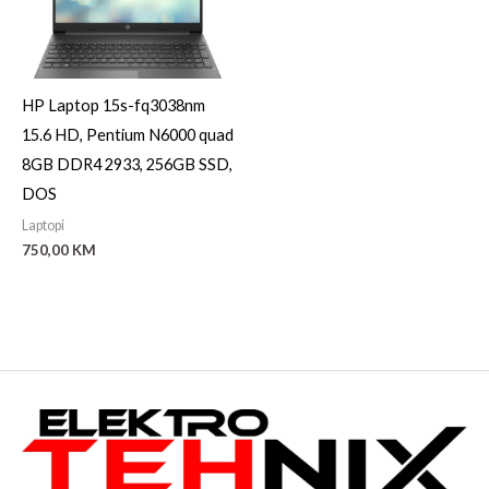
HP Laptop 15s-fq3038nm
15.6 HD, Pentium N6000 quad
8GB DDR4 2933, 256GB SSD,
DOS
Laptopi
750,00
KM