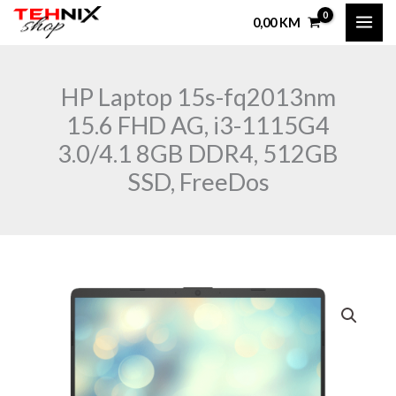
Skip
0,00
KM
to
content
HP Laptop 15s-fq2013nm
15.6 FHD AG, i3-1115G4
3.0/4.1 8GB DDR4, 512GB
SSD, FreeDos
HP
Laptop
15s-
fq2013nm
15.6