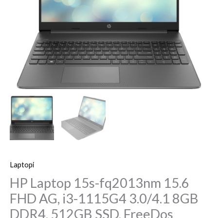
FHD
AG,
i3-
1115G4
3.0/4.1
8GB
DDR4,
512GB
SSD,
FreeDos
količina
Laptopi
HP Laptop 15s-fq2013nm 15.6
FHD AG, i3-1115G4 3.0/4.1 8GB
DDR4, 512GB SSD, FreeDos