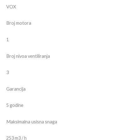
VOX
Broj motora
1
Broj nivoa ventiliranja
3
Garancija
5 godine
Maksimalna usisna snaga
253 m3 / h