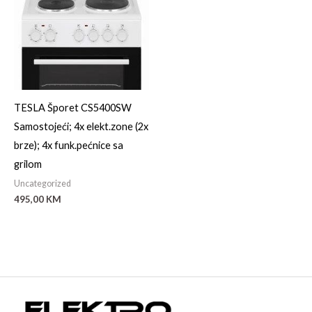
TESLA Šporet CS5400SW
Samostojeći; 4x elekt.zone (2x
brze); 4x funk.pećnice sa
grilom
Uncategorized
495,00
KM