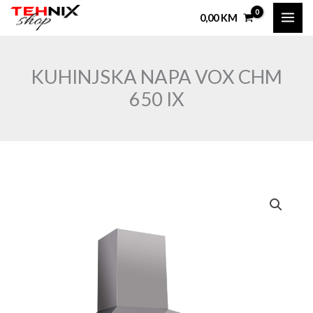
Skip
0,00
KM
to
content
KUHINJSKA NAPA VOX CHM
650 IX
KUHINJSKA
NAPA
VOX
CHM
650
IX
količina