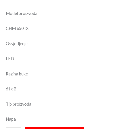
Model proizvoda
CHM 650 IX
Osvjetljenje
LED
Razina buke
61 dB
Tip proizvoda
Napa