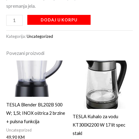
spremanja jela.
DODAJ U KORPU
Kategorija:
Uncategorized
Povezani proizvodi
TESLA Blender BL202B 500
W; 1,5l; INOX oštrica 2 brzine
TESLA Kuhalo za vodu
+ pulsna funkcija
KT300X2200 W 17 lit spec
Uncategorized
stakl
49,90
KM