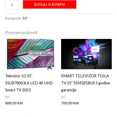
DODAJ U KORPU
Kategorija:
55"
Povezani proizvodi
Televizor LG 55”
SMART TELEVIZOR TESLA
55UR78003LK LED 4K UHD
TV 55” 55M325BUS 5 godina
Smart TV 2023
garancije
55"
55"
888,00
KM
700,00
KM