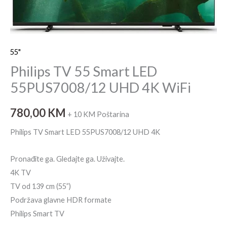
4K
WiFi
količina
55"
Philips TV 55 Smart LED
55PUS7008/12 UHD 4K WiFi
780,00
KM
+ 10 KM Poštarina
Philips TV Smart LED 55PUS7008/12 UHD 4K
Pronađite ga. Gledajte ga. Uživajte.
4K TV
TV od 139 cm (55”)
Podržava glavne HDR formate
Philips Smart TV