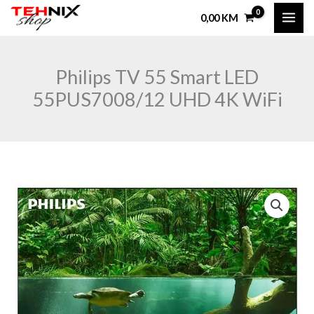
Skip
0,00
KM
to
content
Philips TV 55 Smart LED
55PUS7008/12 UHD 4K WiFi
Philips
TV
55
Smart
LED
55PUS7008/12
UHD